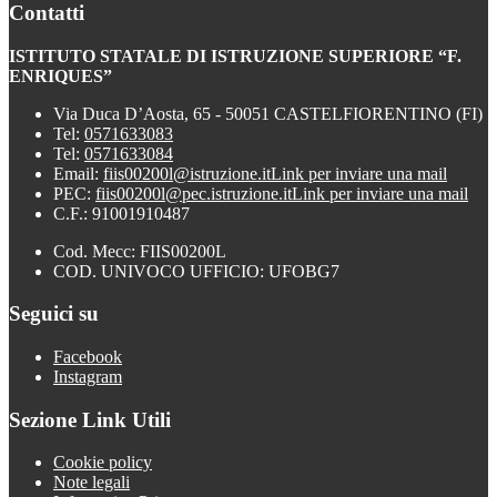
Contatti
ISTITUTO STATALE DI ISTRUZIONE SUPERIORE “F.
ENRIQUES”
Via Duca D’Aosta, 65 - 50051 CASTELFIORENTINO (FI)
Tel:
0571633083
Tel:
0571633084
Email:
fiis00200l@istruzione.it
Link per inviare una mail
PEC:
fiis00200l@pec.istruzione.it
Link per inviare una mail
C.F.: 91001910487
Cod. Mecc: FIIS00200L
COD. UNIVOCO UFFICIO: UFOBG7
Seguici su
Facebook
Instagram
Sezione Link Utili
Cookie policy
Note legali