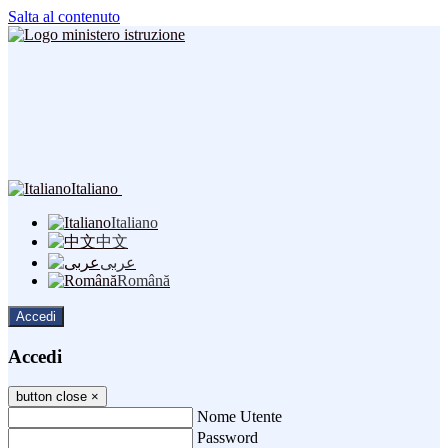
Salta al contenuto
Italiano
Italiano
中文
عربى
Română
Accedi
Accedi
button close
×
Nome Utente
Password