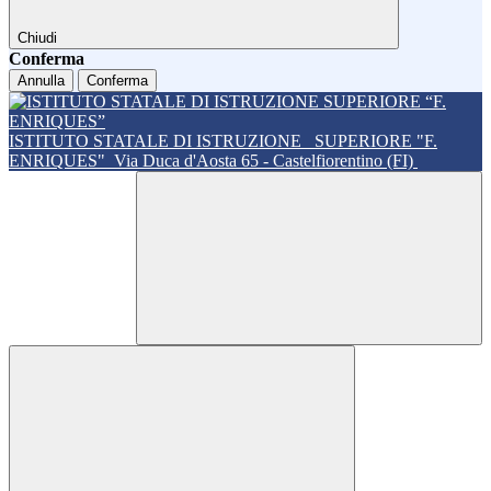
Chiudi
Conferma
Annulla
Conferma
ISTITUTO STATALE DI ISTRUZIONE
SUPERIORE "F.
ENRIQUES"
Via Duca d'Aosta 65 - Castelfiorentino (FI)