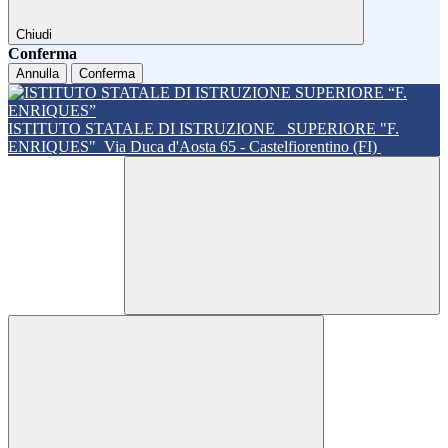
Chiudi
Conferma
Annulla
Conferma
ISTITUTO STATALE DI ISTRUZIONE
SUPERIORE "F.
ENRIQUES"
Via Duca d'Aosta 65 - Castelfiorentino (FI)