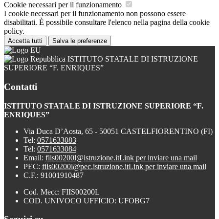
Cookie necessari per il funzionamento
I cookie necessari per il funzionamento non possono essere
disabilitati. È possibile consultare l'elenco nella pagina della cookie
policy.
Accetta tutti
Salva le preferenze
ISTITUTO STATALE DI ISTRUZIONE
SUPERIORE “F. ENRIQUES”
Contatti
ISTITUTO STATALE DI ISTRUZIONE SUPERIORE “F.
ENRIQUES”
Via Duca D’Aosta, 65 - 50051 CASTELFIORENTINO (FI)
Tel:
0571633083
Tel:
0571633084
Email:
fiis00200l@istruzione.it
Link per inviare una mail
PEC:
fiis00200l@pec.istruzione.it
Link per inviare una mail
C.F.: 91001910487
Cod. Mecc: FIIS00200L
COD. UNIVOCO UFFICIO: UFOBG7