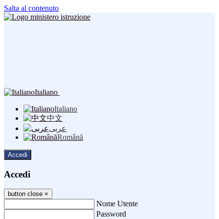
Salta al contenuto
Italiano
Italiano
中文
عربى
Română
Accedi
Accedi
button close
×
Nome Utente
Password