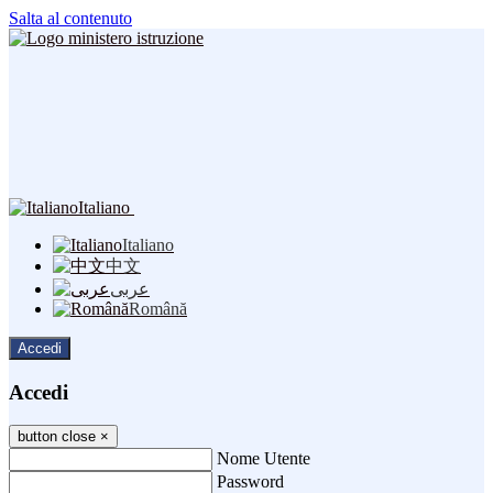
Salta al contenuto
Italiano
Italiano
中文
عربى
Română
Accedi
Accedi
button close
×
Nome Utente
Password