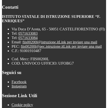
Contatti
ISTITUTO STATALE DI ISTRUZIONE SUPERIORE “F.
ENRIQUES”
Via Duca D’Aosta, 65 - 50051 CASTELFIORENTINO (FI)
Tel:
0571633083
Tel:
0571633084
Email:
fiis00200l@istruzione.it
Link per inviare una mail
PEC:
fiis00200l@pec.istruzione.it
Link per inviare una mail
C.F.: 91001910487
Cod. Mecc: FIIS00200L
COD. UNIVOCO UFFICIO: UFOBG7
Seguici su
Facebook
Instagram
Sezione Link Utili
Cookie policy