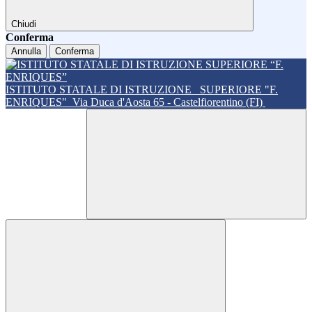
Chiudi
Conferma
Annulla
Conferma
ISTITUTO STATALE DI ISTRUZIONE
SUPERIORE "F.
ENRIQUES"
Via Duca d'Aosta 65 - Castelfiorentino (FI)