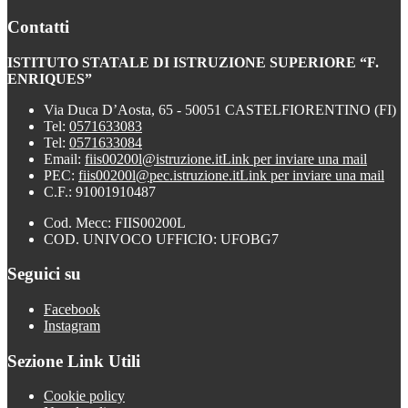
Contatti
ISTITUTO STATALE DI ISTRUZIONE SUPERIORE “F.
ENRIQUES”
Via Duca D’Aosta, 65 - 50051 CASTELFIORENTINO (FI)
Tel:
0571633083
Tel:
0571633084
Email:
fiis00200l@istruzione.it
Link per inviare una mail
PEC:
fiis00200l@pec.istruzione.it
Link per inviare una mail
C.F.: 91001910487
Cod. Mecc: FIIS00200L
COD. UNIVOCO UFFICIO: UFOBG7
Seguici su
Facebook
Instagram
Sezione Link Utili
Cookie policy