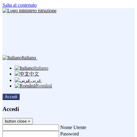
Salta al contenuto
Italiano
Italiano
中文
عربى
Română
Accedi
Accedi
button close
×
Nome Utente
Password