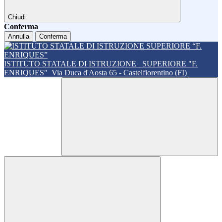
Chiudi
Conferma
Annulla
Conferma
ISTITUTO STATALE DI ISTRUZIONE
SUPERIORE "F.
ENRIQUES"
Via Duca d'Aosta 65 - Castelfiorentino (FI)