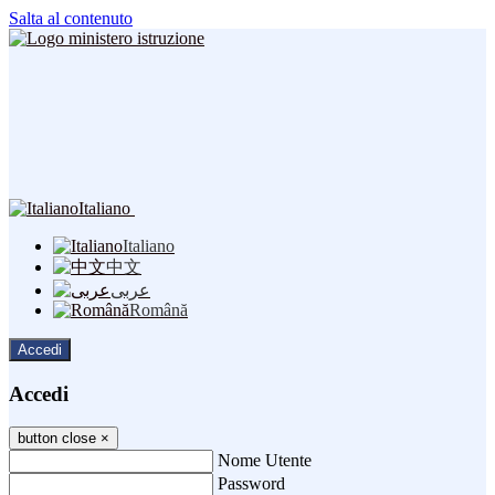
Salta al contenuto
Italiano
Italiano
中文
عربى
Română
Accedi
Accedi
button close
×
Nome Utente
Password