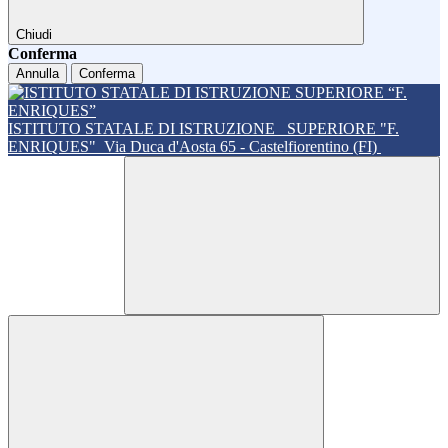
Chiudi
Conferma
Annulla
Conferma
ISTITUTO STATALE DI ISTRUZIONE
SUPERIORE "F.
ENRIQUES"
Via Duca d'Aosta 65 - Castelfiorentino (FI)