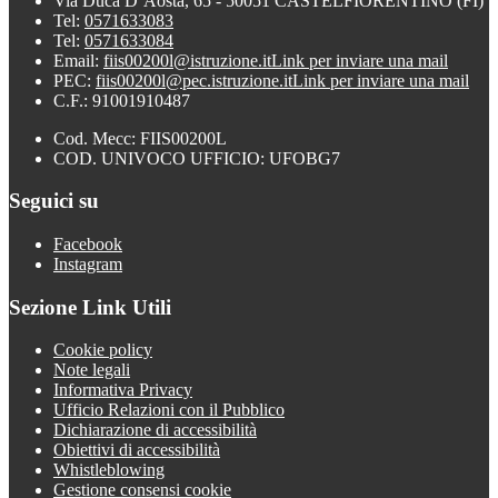
Via Duca D’Aosta, 65 - 50051 CASTELFIORENTINO (FI)
Tel:
0571633083
Tel:
0571633084
Email:
fiis00200l@istruzione.it
Link per inviare una mail
PEC:
fiis00200l@pec.istruzione.it
Link per inviare una mail
C.F.: 91001910487
Cod. Mecc: FIIS00200L
COD. UNIVOCO UFFICIO: UFOBG7
Seguici su
Facebook
Instagram
Sezione Link Utili
Cookie policy
Note legali
Informativa Privacy
Ufficio Relazioni con il Pubblico
Dichiarazione di accessibilità
Obiettivi di accessibilità
Whistleblowing
Gestione consensi cookie