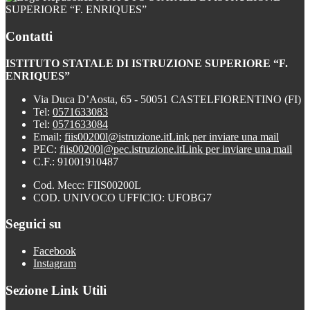
SUPERIORE “F. ENRIQUES”
Contatti
ISTITUTO STATALE DI ISTRUZIONE SUPERIORE “F.
ENRIQUES”
Via Duca D’Aosta, 65 - 50051 CASTELFIORENTINO (FI)
Tel:
0571633083
Tel:
0571633084
Email:
fiis00200l@istruzione.it
Link per inviare una mail
PEC:
fiis00200l@pec.istruzione.it
Link per inviare una mail
C.F.: 91001910487
Cod. Mecc: FIIS00200L
COD. UNIVOCO UFFICIO: UFOBG7
Seguici su
Facebook
Instagram
Sezione Link Utili