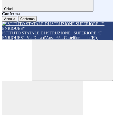
Chiudi
Conferma
Annulla
Conferma
ISTITUTO STATALE DI ISTRUZIONE
SUPERIORE "F.
ENRIQUES"
Via Duca d'Aosta 65 - Castelfiorentino (FI)