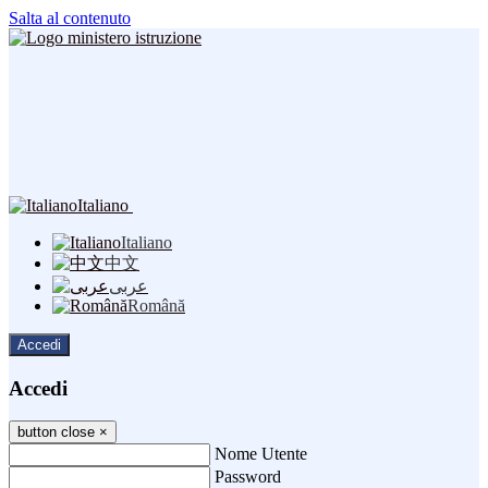
Salta al contenuto
Italiano
Italiano
中文
عربى
Română
Accedi
Accedi
button close
×
Nome Utente
Password