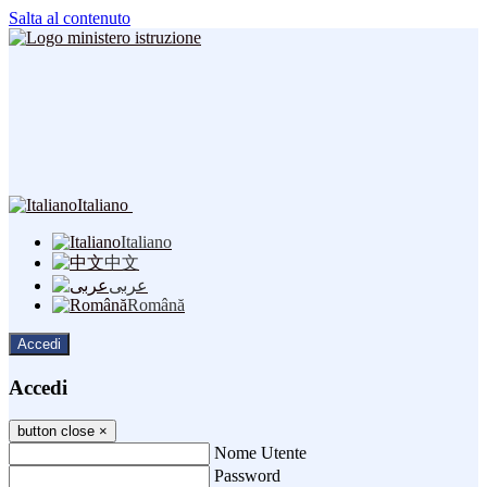
Salta al contenuto
Italiano
Italiano
中文
عربى
Română
Accedi
Accedi
button close
×
Nome Utente
Password