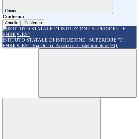
Chiudi
Conferma
Annulla
Conferma
ISTITUTO STATALE DI ISTRUZIONE
SUPERIORE "F.
ENRIQUES"
Via Duca d'Aosta 65 - Castelfiorentino (FI)