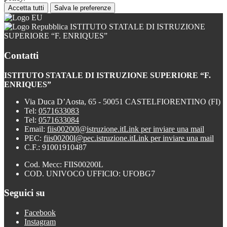
Accetta tutti
Salva le preferenze
ISTITUTO STATALE DI ISTRUZIONE
SUPERIORE “F. ENRIQUES”
Contatti
ISTITUTO STATALE DI ISTRUZIONE SUPERIORE “F.
ENRIQUES”
Via Duca D’Aosta, 65 - 50051 CASTELFIORENTINO (FI)
Tel:
0571633083
Tel:
0571633084
Email:
fiis00200l@istruzione.it
Link per inviare una mail
PEC:
fiis00200l@pec.istruzione.it
Link per inviare una mail
C.F.: 91001910487
Cod. Mecc: FIIS00200L
COD. UNIVOCO UFFICIO: UFOBG7
Seguici su
Facebook
Instagram