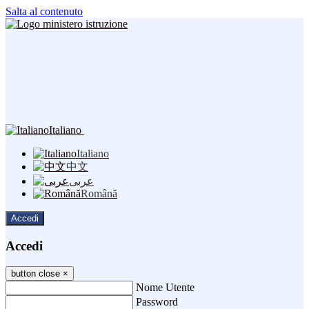
Salta al contenuto
Italiano
Italiano
中文
عربى
Română
Accedi
Accedi
button close
×
Nome Utente
Password