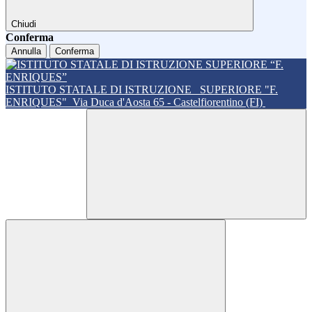
Chiudi
Conferma
Annulla
Conferma
ISTITUTO STATALE DI ISTRUZIONE
SUPERIORE "F.
ENRIQUES"
Via Duca d'Aosta 65 - Castelfiorentino (FI)