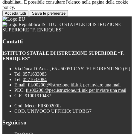
disabilitati. È possibile consultare l'elenco nella pagina della cookie
policy.
Accetta tutti
Salva le preferenze
ISTITUTO STATALE DI ISTRUZIONE
SUPERIORE “F. ENRIQUES”
Contatti
ISTITUTO STATALE DI ISTRUZIONE SUPERIORE “F.
ENRIQUES”
Via Duca D’Aosta, 65 - 50051 CASTELFIORENTINO (FI)
Tel:
0571633083
Tel:
0571633084
Email:
fiis00200l@istruzione.it
Link per inviare una mail
PEC:
fiis00200l@pec.istruzione.it
Link per inviare una mail
C.F.: 91001910487
Cod. Mecc: FIIS00200L
COD. UNIVOCO UFFICIO: UFOBG7
Seguici su