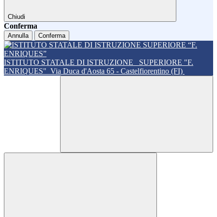
Chiudi
Conferma
Annulla
Conferma
ISTITUTO STATALE DI ISTRUZIONE
SUPERIORE "F.
ENRIQUES"
Via Duca d'Aosta 65 - Castelfiorentino (FI)