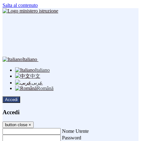
Salta al contenuto
Italiano
Italiano
中文
عربى
Română
Accedi
Accedi
button close
×
Nome Utente
Password