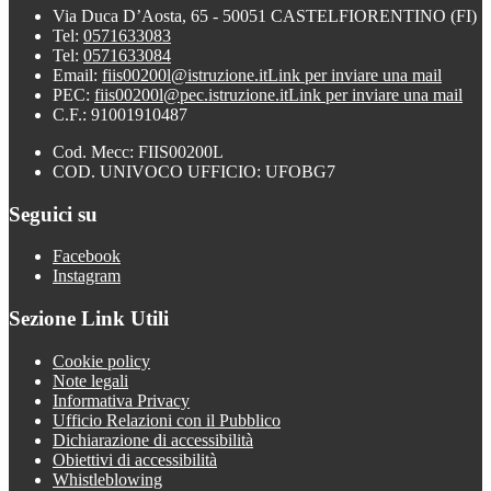
Via Duca D’Aosta, 65 - 50051 CASTELFIORENTINO (FI)
Tel:
0571633083
Tel:
0571633084
Email:
fiis00200l@istruzione.it
Link per inviare una mail
PEC:
fiis00200l@pec.istruzione.it
Link per inviare una mail
C.F.: 91001910487
Cod. Mecc: FIIS00200L
COD. UNIVOCO UFFICIO: UFOBG7
Seguici su
Facebook
Instagram
Sezione Link Utili
Cookie policy
Note legali
Informativa Privacy
Ufficio Relazioni con il Pubblico
Dichiarazione di accessibilità
Obiettivi di accessibilità
Whistleblowing