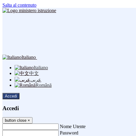
Salta al contenuto
Italiano
Italiano
中文
عربى
Română
Accedi
Accedi
button close
×
Nome Utente
Password