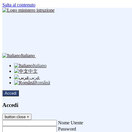
Salta al contenuto
Italiano
Italiano
中文
عربى
Română
Accedi
Accedi
button close
×
Nome Utente
Password