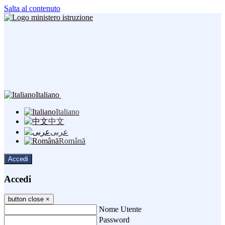
Salta al contenuto
Italiano
Italiano
中文
عربى
Română
Accedi
Accedi
button close
×
Nome Utente
Password