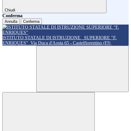
Chiudi
Conferma
Annulla
Conferma
ISTITUTO STATALE DI ISTRUZIONE
SUPERIORE "F.
ENRIQUES"
Via Duca d'Aosta 65 - Castelfiorentino (FI)