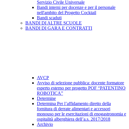
Servizio Civile Universale
Bandi interni per docenze e per il personale
nell'ambito del Progetto Cocktail
Bandi scaduti
BANDI DI ALTRE SCUOLE
BANDI DI GARA E CONTRATTI
AVCP
Avviso di selezione pubblica: docente formatore
esperto esterno per progetto POF “PATENTINO
ROBOTICA”
Determine
Determina Per l’affidamento diretto della
fornitura di derrate alimentari e accessori
monouso per le esercitazioni di enogastronomia e
ospitalità alberghiera dell’a.s. 2017/2018
Archivio