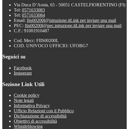
Via Duca D’Aosta, 65 - 50051 CASTELFIORENTINO (FI)
Tel:
0571633083
Tel:
0571633084
Email:
fiis00200l@istruzione.it
Link per inviare una mail
PEC:
fiis00200l@pec.istruzione.it
Link per inviare una mail
C.F.: 91001910487
Cod. Mecc: FIIS00200L
COD. UNIVOCO UFFICIO: UFOBG7
Seguici su
Facebook
Instagram
Sezione Link Utili
Cookie policy
Note legali
Informativa Privacy
Ufficio Relazioni con il Pubblico
Dichiarazione di accessibilità
Obiettivi di accessibilità
Whistleblowing