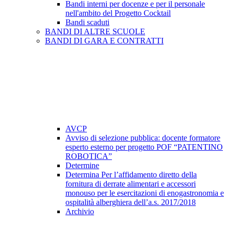
Bandi interni per docenze e per il personale
nell'ambito del Progetto Cocktail
Bandi scaduti
BANDI DI ALTRE SCUOLE
BANDI DI GARA E CONTRATTI
AVCP
Avviso di selezione pubblica: docente formatore
esperto esterno per progetto POF “PATENTINO
ROBOTICA”
Determine
Determina Per l’affidamento diretto della
fornitura di derrate alimentari e accessori
monouso per le esercitazioni di enogastronomia e
ospitalità alberghiera dell’a.s. 2017/2018
Archivio