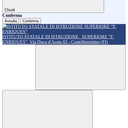
Chiudi
Conferma
Annulla
Conferma
ISTITUTO STATALE DI ISTRUZIONE
SUPERIORE "F.
ENRIQUES"
Via Duca d'Aosta 65 - Castelfiorentino (FI)