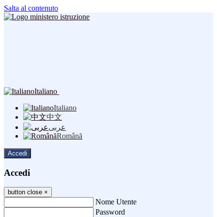
Salta al contenuto
Italiano
Italiano
中文
عربى
Română
Accedi
Accedi
button close
×
Nome Utente
Password