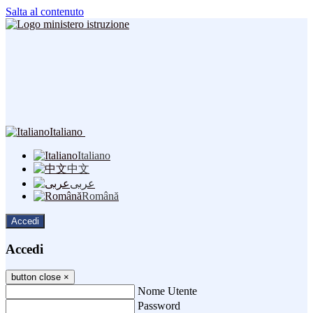
Salta al contenuto
Italiano
Italiano
中文
عربى
Română
Accedi
Accedi
button close
×
Nome Utente
Password