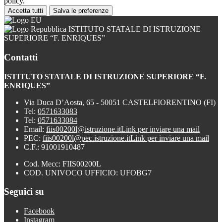
policy.
Accetta tutti
Salva le preferenze
ISTITUTO STATALE DI ISTRUZIONE
SUPERIORE “F. ENRIQUES”
Contatti
ISTITUTO STATALE DI ISTRUZIONE SUPERIORE “F.
ENRIQUES”
Via Duca D’Aosta, 65 - 50051 CASTELFIORENTINO (FI)
Tel:
0571633083
Tel:
0571633084
Email:
fiis00200l@istruzione.it
Link per inviare una mail
PEC:
fiis00200l@pec.istruzione.it
Link per inviare una mail
C.F.: 91001910487
Cod. Mecc: FIIS00200L
COD. UNIVOCO UFFICIO: UFOBG7
Seguici su
Facebook
Instagram