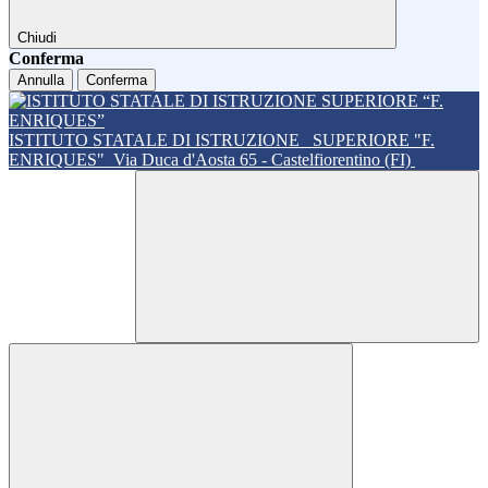
Chiudi
Conferma
Annulla
Conferma
ISTITUTO STATALE DI ISTRUZIONE
SUPERIORE "F.
ENRIQUES"
Via Duca d'Aosta 65 - Castelfiorentino (FI)