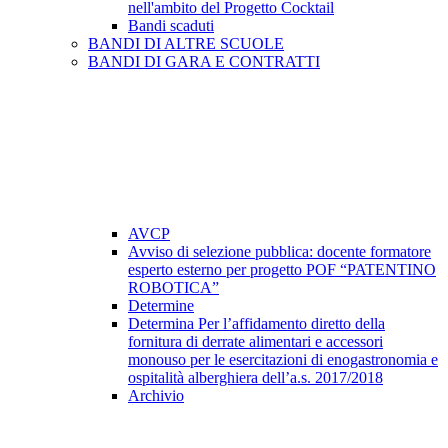
nell'ambito del Progetto Cocktail
Bandi scaduti
BANDI DI ALTRE SCUOLE
BANDI DI GARA E CONTRATTI
AVCP
Avviso di selezione pubblica: docente formatore
esperto esterno per progetto POF “PATENTINO
ROBOTICA”
Determine
Determina Per l’affidamento diretto della
fornitura di derrate alimentari e accessori
monouso per le esercitazioni di enogastronomia e
ospitalità alberghiera dell’a.s. 2017/2018
Archivio