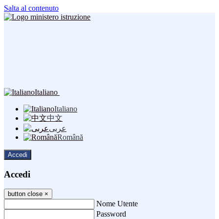
Salta al contenuto
Italiano
Italiano
中文
عربى
Română
Accedi
Accedi
button close
×
Nome Utente
Password