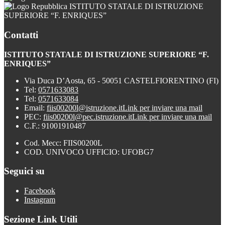
ISTITUTO STATALE DI ISTRUZIONE
SUPERIORE “F. ENRIQUES”
Contatti
ISTITUTO STATALE DI ISTRUZIONE SUPERIORE “F.
ENRIQUES”
Via Duca D’Aosta, 65 - 50051 CASTELFIORENTINO (FI)
Tel:
0571633083
Tel:
0571633084
Email:
fiis00200l@istruzione.it
Link per inviare una mail
PEC:
fiis00200l@pec.istruzione.it
Link per inviare una mail
C.F.: 91001910487
Cod. Mecc: FIIS00200L
COD. UNIVOCO UFFICIO: UFOBG7
Seguici su
Facebook
Instagram
Sezione Link Utili