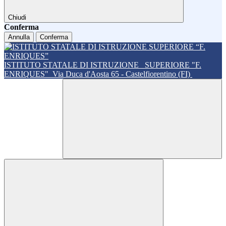
Chiudi
Conferma
Annulla
Conferma
ISTITUTO STATALE DI ISTRUZIONE
SUPERIORE "F.
ENRIQUES"
Via Duca d'Aosta 65 - Castelfiorentino (FI)