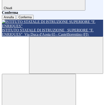
Chiudi
Conferma
Annulla
Conferma
ISTITUTO STATALE DI ISTRUZIONE
SUPERIORE "F.
ENRIQUES"
Via Duca d'Aosta 65 - Castelfiorentino (FI)