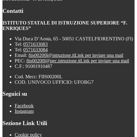
Contatti
ISTITUTO STATALE DI ISTRUZIONE SUPERIORE “F.
ENRIQUES”
Via Duca D’Aosta, 65 - 50051 CASTELFIORENTINO (FI)
Tel:
0571633083
Tel:
0571633084
Email:
fiis00200l@istruzione.it
Link per inviare una mail
PEC:
fiis00200l@pec.istruzione.it
Link per inviare una mail
C.F.: 91001910487
Cod. Mecc: FIIS00200L
COD. UNIVOCO UFFICIO: UFOBG7
Seguici su
Facebook
Instagram
Sezione Link Utili
Cookie policy