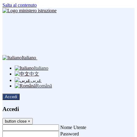
Salta al contenuto
Italiano
Italiano
中文
عربى
Română
Accedi
Accedi
button close
×
Nome Utente
Password