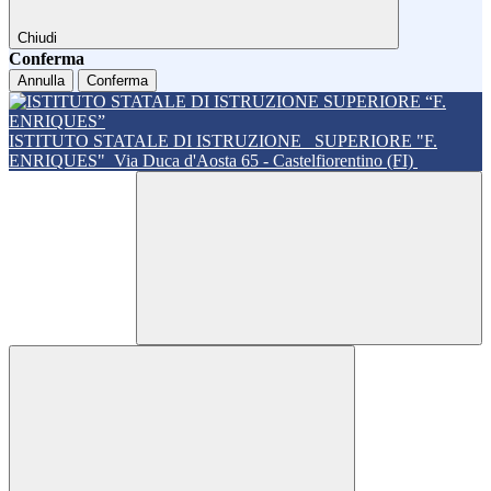
Chiudi
Conferma
Annulla
Conferma
ISTITUTO STATALE DI ISTRUZIONE
SUPERIORE "F.
ENRIQUES"
Via Duca d'Aosta 65 - Castelfiorentino (FI)