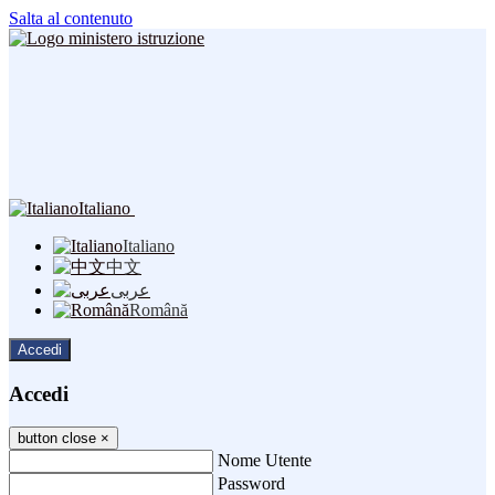
Salta al contenuto
Italiano
Italiano
中文
عربى
Română
Accedi
Accedi
button close
×
Nome Utente
Password