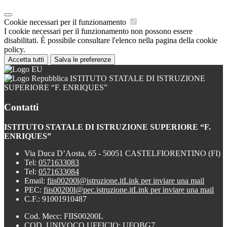
Cookie necessari per il funzionamento
I cookie necessari per il funzionamento non possono essere
disabilitati. È possibile consultare l'elenco nella pagina della cookie
policy.
Accetta tutti
Salva le preferenze
ISTITUTO STATALE DI ISTRUZIONE
SUPERIORE “F. ENRIQUES”
Contatti
ISTITUTO STATALE DI ISTRUZIONE SUPERIORE “F.
ENRIQUES”
Via Duca D’Aosta, 65 - 50051 CASTELFIORENTINO (FI)
Tel:
0571633083
Tel:
0571633084
Email:
fiis00200l@istruzione.it
Link per inviare una mail
PEC:
fiis00200l@pec.istruzione.it
Link per inviare una mail
C.F.: 91001910487
Cod. Mecc: FIIS00200L
COD. UNIVOCO UFFICIO: UFOBG7