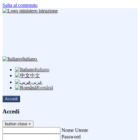
Salta al contenuto
Italiano
Italiano
中文
عربى
Română
Accedi
Accedi
button close
×
Nome Utente
Password