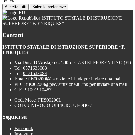
policy.
Accetta tutti
Salva le preferenze
ISTITUTO STATALE DI ISTRUZIONE
SUPERIORE “F. ENRIQUES”
Contatti
ISTITUTO STATALE DI ISTRUZIONE SUPERIORE “F.
ENRIQUES”
Via Duca D’Aosta, 65 - 50051 CASTELFIORENTINO (FI)
Tel:
0571633083
Tel:
0571633084
Email:
fiis00200l@istruzione.it
Link per inviare una mail
PEC:
fiis00200l@pec.istruzione.it
Link per inviare una mail
C.F.: 91001910487
Cod. Mecc: FIIS00200L
COD. UNIVOCO UFFICIO: UFOBG7
Seguici su
Facebook
Instagram