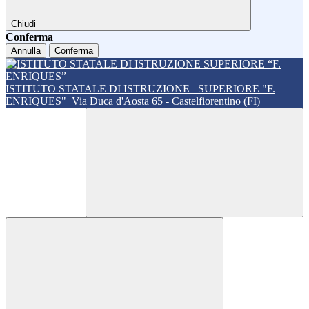
Chiudi
Conferma
Annulla
Conferma
ISTITUTO STATALE DI ISTRUZIONE
SUPERIORE "F.
ENRIQUES"
Via Duca d'Aosta 65 - Castelfiorentino (FI)