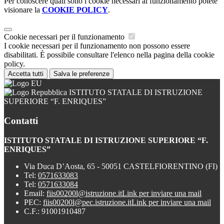
Per conoscere quali sono i cookie necessari al funzionamento potete
visionare la
COOKIE POLICY
.
Cookie necessari per il funzionamento
I cookie necessari per il funzionamento non possono essere
disabilitati. È possibile consultare l'elenco nella pagina della cookie
policy.
Accetta tutti
Salva le preferenze
ISTITUTO STATALE DI ISTRUZIONE
SUPERIORE “F. ENRIQUES”
Contatti
ISTITUTO STATALE DI ISTRUZIONE SUPERIORE “F.
ENRIQUES”
Via Duca D’Aosta, 65 - 50051 CASTELFIORENTINO (FI)
Tel:
0571633083
Tel:
0571633084
Email:
fiis00200l@istruzione.it
Link per inviare una mail
PEC:
fiis00200l@pec.istruzione.it
Link per inviare una mail
C.F.: 91001910487