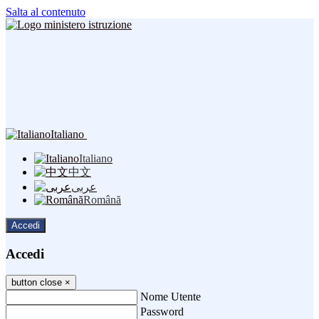
Salta al contenuto
Italiano
Italiano
中文
عربى
Română
Accedi
Accedi
button close
×
Nome Utente
Password