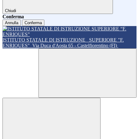
Chiudi
Conferma
Annulla
Conferma
ISTITUTO STATALE DI ISTRUZIONE
SUPERIORE "F.
ENRIQUES"
Via Duca d'Aosta 65 - Castelfiorentino (FI)