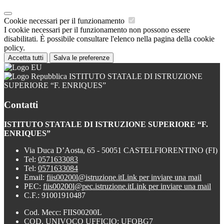
Cookie necessari per il funzionamento
I cookie necessari per il funzionamento non possono essere
disabilitati. È possibile consultare l'elenco nella pagina della cookie
policy.
Accetta tutti
Salva le preferenze
ISTITUTO STATALE DI ISTRUZIONE
SUPERIORE “F. ENRIQUES”
Contatti
ISTITUTO STATALE DI ISTRUZIONE SUPERIORE “F.
ENRIQUES”
Via Duca D’Aosta, 65 - 50051 CASTELFIORENTINO (FI)
Tel:
0571633083
Tel:
0571633084
Email:
fiis00200l@istruzione.it
Link per inviare una mail
PEC:
fiis00200l@pec.istruzione.it
Link per inviare una mail
C.F.: 91001910487
Cod. Mecc: FIIS00200L
COD. UNIVOCO UFFICIO: UFOBG7