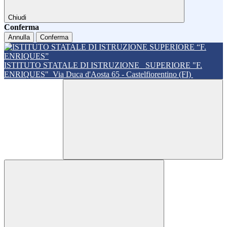
Chiudi
Conferma
Annulla
Conferma
ISTITUTO STATALE DI ISTRUZIONE
SUPERIORE "F.
ENRIQUES"
Via Duca d'Aosta 65 - Castelfiorentino (FI)