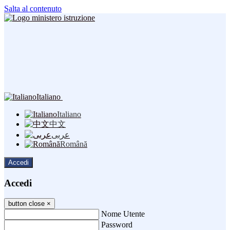
Salta al contenuto
Italiano
Italiano
中文
عربى
Română
Accedi
Accedi
button close
×
Nome Utente
Password