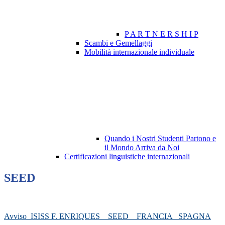
P A R T N E R S H I P
Scambi e Gemellaggi
Mobilità internazionale individuale
Quando i Nostri Studenti Partono e
il Mondo Arriva da Noi
Certificazioni linguistiche internazionali
SEED
Avviso_ISISS F. ENRIQUES _ SEED _ FRANCIA _SPAGNA