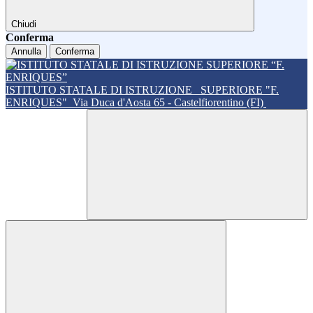
Chiudi
Conferma
Annulla
Conferma
ISTITUTO STATALE DI ISTRUZIONE
SUPERIORE "F.
ENRIQUES"
Via Duca d'Aosta 65 - Castelfiorentino (FI)