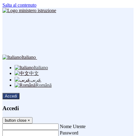
Salta al contenuto
Italiano
Italiano
中文
عربى
Română
Accedi
Accedi
button close
×
Nome Utente
Password