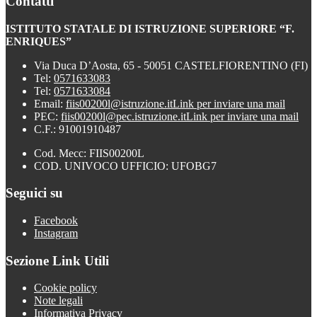
Contatti
ISTITUTO STATALE DI ISTRUZIONE SUPERIORE “F.
ENRIQUES”
Via Duca D’Aosta, 65 - 50051 CASTELFIORENTINO (FI)
Tel:
0571633083
Tel:
0571633084
Email:
fiis00200l@istruzione.it
Link per inviare una mail
PEC:
fiis00200l@pec.istruzione.it
Link per inviare una mail
C.F.: 91001910487
Cod. Mecc: FIIS00200L
COD. UNIVOCO UFFICIO: UFOBG7
Seguici su
Facebook
Instagram
Sezione Link Utili
Cookie policy
Note legali
Informativa Privacy