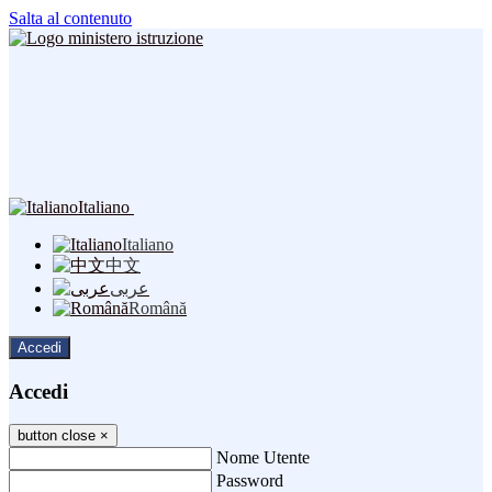
Salta al contenuto
Italiano
Italiano
中文
عربى
Română
Accedi
Accedi
button close
×
Nome Utente
Password