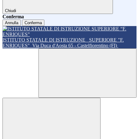
Chiudi
Conferma
Annulla
Conferma
ISTITUTO STATALE DI ISTRUZIONE
SUPERIORE "F.
ENRIQUES"
Via Duca d'Aosta 65 - Castelfiorentino (FI)