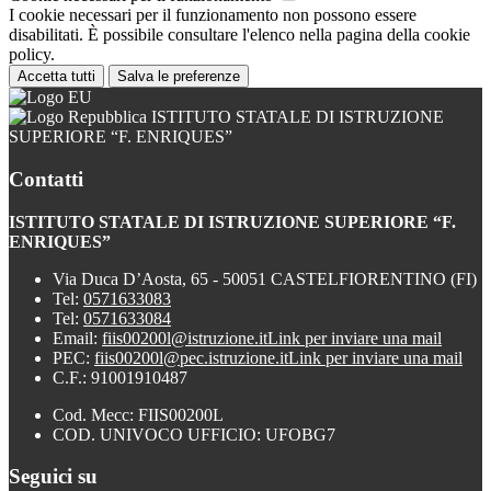
I cookie necessari per il funzionamento non possono essere
disabilitati. È possibile consultare l'elenco nella pagina della cookie
policy.
Accetta tutti
Salva le preferenze
ISTITUTO STATALE DI ISTRUZIONE
SUPERIORE “F. ENRIQUES”
Contatti
ISTITUTO STATALE DI ISTRUZIONE SUPERIORE “F.
ENRIQUES”
Via Duca D’Aosta, 65 - 50051 CASTELFIORENTINO (FI)
Tel:
0571633083
Tel:
0571633084
Email:
fiis00200l@istruzione.it
Link per inviare una mail
PEC:
fiis00200l@pec.istruzione.it
Link per inviare una mail
C.F.: 91001910487
Cod. Mecc: FIIS00200L
COD. UNIVOCO UFFICIO: UFOBG7
Seguici su