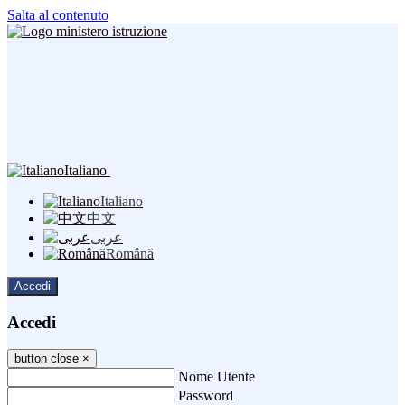
Salta al contenuto
Italiano
Italiano
中文
عربى
Română
Accedi
Accedi
button close
×
Nome Utente
Password