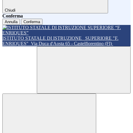
Chiudi
Conferma
Annulla
Conferma
ISTITUTO STATALE DI ISTRUZIONE
SUPERIORE "F.
ENRIQUES"
Via Duca d'Aosta 65 - Castelfiorentino (FI)