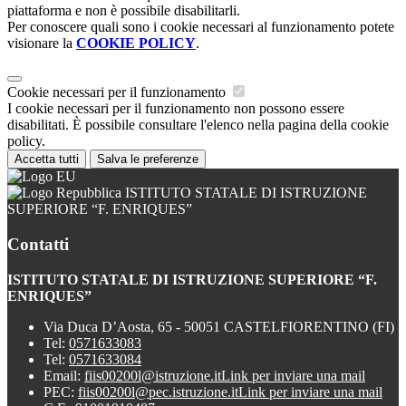
piattaforma e non è possibile disabilitarli.
Per conoscere quali sono i cookie necessari al funzionamento potete
visionare la
COOKIE POLICY
.
Cookie necessari per il funzionamento
I cookie necessari per il funzionamento non possono essere
disabilitati. È possibile consultare l'elenco nella pagina della cookie
policy.
Accetta tutti
Salva le preferenze
ISTITUTO STATALE DI ISTRUZIONE
SUPERIORE “F. ENRIQUES”
Contatti
ISTITUTO STATALE DI ISTRUZIONE SUPERIORE “F.
ENRIQUES”
Via Duca D’Aosta, 65 - 50051 CASTELFIORENTINO (FI)
Tel:
0571633083
Tel:
0571633084
Email:
fiis00200l@istruzione.it
Link per inviare una mail
PEC:
fiis00200l@pec.istruzione.it
Link per inviare una mail