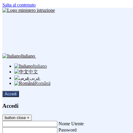
Salta al contenuto
Italiano
Italiano
中文
عربى
Română
Accedi
Accedi
button close
×
Nome Utente
Password