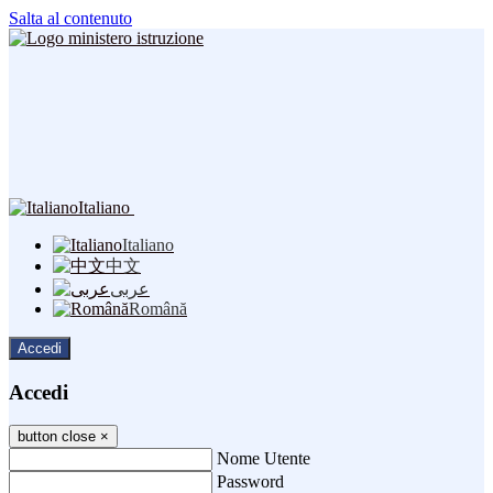
Salta al contenuto
Italiano
Italiano
中文
عربى
Română
Accedi
Accedi
button close
×
Nome Utente
Password