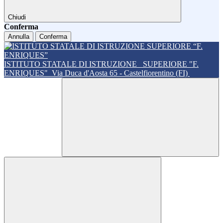
Chiudi
Conferma
Annulla
Conferma
ISTITUTO STATALE DI ISTRUZIONE
SUPERIORE "F.
ENRIQUES"
Via Duca d'Aosta 65 - Castelfiorentino (FI)