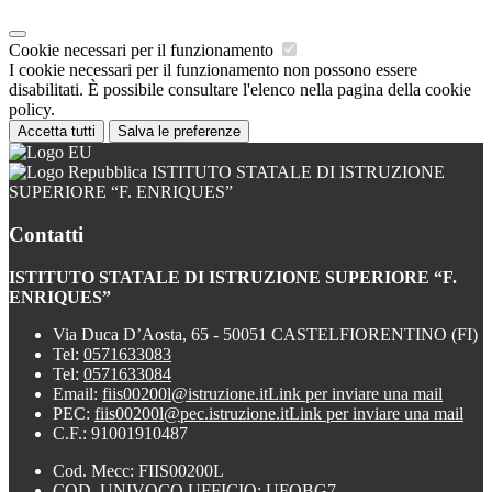
Cookie necessari per il funzionamento
I cookie necessari per il funzionamento non possono essere
disabilitati. È possibile consultare l'elenco nella pagina della cookie
policy.
Accetta tutti
Salva le preferenze
ISTITUTO STATALE DI ISTRUZIONE
SUPERIORE “F. ENRIQUES”
Contatti
ISTITUTO STATALE DI ISTRUZIONE SUPERIORE “F.
ENRIQUES”
Via Duca D’Aosta, 65 - 50051 CASTELFIORENTINO (FI)
Tel:
0571633083
Tel:
0571633084
Email:
fiis00200l@istruzione.it
Link per inviare una mail
PEC:
fiis00200l@pec.istruzione.it
Link per inviare una mail
C.F.: 91001910487
Cod. Mecc: FIIS00200L
COD. UNIVOCO UFFICIO: UFOBG7