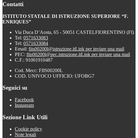
Contatti
ISTITUTO STATALE DI ISTRUZIONE SUPERIORE “F.
ENRIQUES”
Via Duca D’Aosta, 65 - 50051 CASTELFIORENTINO (FI)
Tel:
0571633083
Tel:
0571633084
Email:
fiis00200l@istruzione.it
Link per inviare una mail
PEC:
fiis00200l@pec.istruzione.it
Link per inviare una mail
C.F.: 91001910487
Cod. Mecc: FIIS00200L
COD. UNIVOCO UFFICIO: UFOBG7
Seguici su
Facebook
Instagram
Sezione Link Utili
Cookie policy
Note legali