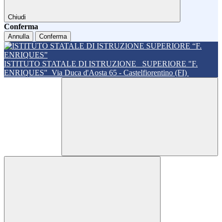
Chiudi
Conferma
Annulla
Conferma
ISTITUTO STATALE DI ISTRUZIONE
SUPERIORE "F.
ENRIQUES"
Via Duca d'Aosta 65 - Castelfiorentino (FI)