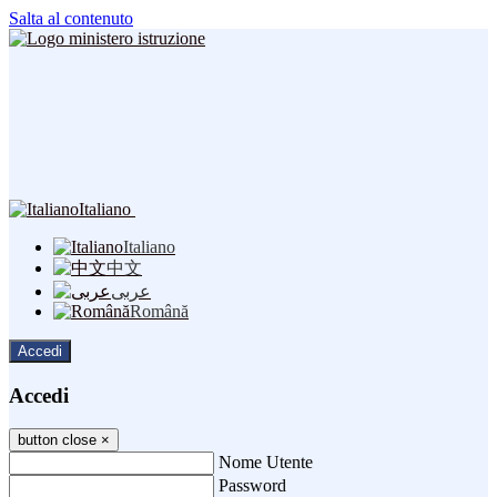
Salta al contenuto
Italiano
Italiano
中文
عربى
Română
Accedi
Accedi
button close
×
Nome Utente
Password