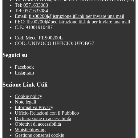
Tel:
0571633083
Tel:
0571633084
Email:
fiis00200l@istruzione.it
Link per inviare una mail
PEC:
fiis00200l@pec.istruzione.it
Link per inviare una mail
C.F.: 91001910487
Cod. Mecc: FIIS00200L
COD. UNIVOCO UFFICIO: UFOBG7
Seguici su
Facebook
Instagram
Sezione Link Utili
Cookie policy
Note legali
Informativa Privacy
Ufficio Relazioni con il Pubblico
Dichiarazione di accessibilità
Obiettivi di accessibilità
Whistleblowing
Gestione consensi cookie