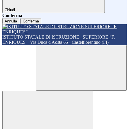
Chiudi
Conferma
Annulla
Conferma
ISTITUTO STATALE DI ISTRUZIONE
SUPERIORE "F.
ENRIQUES"
Via Duca d'Aosta 65 - Castelfiorentino (FI)