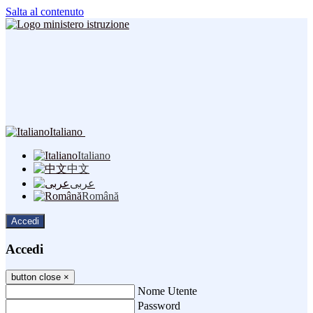
Salta al contenuto
Italiano
Italiano
中文
عربى
Română
Accedi
Accedi
button close
×
Nome Utente
Password